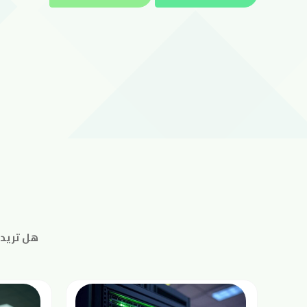
عروضنا
الدعم
الفني
فروعنا
إتصل
بنا
English
هل تريد 